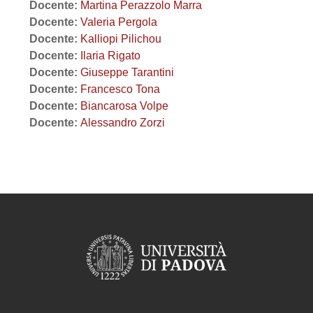
Docente:
Martina Perazzolo Marra
Docente:
Valeria Pergola
Docente:
Kalliopi Pilichou
Docente:
Ilaria Rigato
Docente:
Giuseppe Tarantini
Docente:
Francesco Tona
Docente:
Biancarosa Volpe
Docente:
Alessandro Zorzi