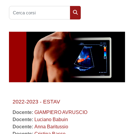
Cerca corsi
Cerca corsi
2022-2023 - ESTAV
Docente:
GIAMPIERO AVRUSCIO
Docente:
Luciano Babuin
Docente:
Anna Baritussio
Docente:
Cristina Basso