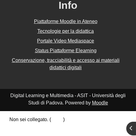
Info
Piattaforme Moodle in Ateneo
Tecnologie per la didattica
Portale Video Mediaspace
Status Piattaforme Elearning
Conservazione, tracciabilità e accesso ai materiali
didattici digitali
Digital Learning e Multimedia - ASIT - Università degli
Studi di Padova. Powered by
Moodle
Non sei collegato. (
Login
)
Riepilogo della conservazione dei dati
Apr
Politiche