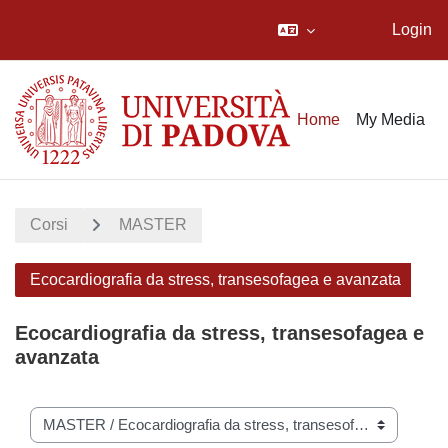
Login
Vai al contenuto principale
Home
My Media
Corsi
MASTER
Ecocardiografia da stress, transesofagea e avanzata
Ecocardiografia da stress, transesofagea e
avanzata
Categorie di corso