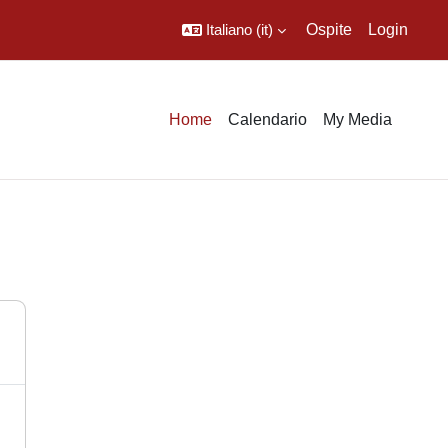
Italiano ‎(it)‎
Ospite
Login
Home
Calendario
My Media