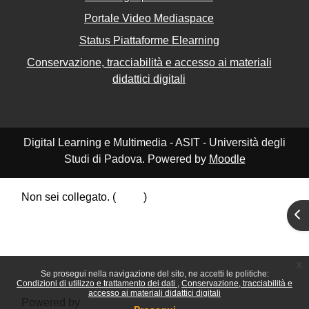
Portale Video Mediaspace
Status Piattaforme Elearning
Conservazione, tracciabilità e accesso ai materiali
didattici digitali
Digital Learning e Multimedia - ASIT - Università degli
Studi di Padova. Powered by
Moodle
Non sei collegato. (
Login
)
Riepilogo della conservazione dei dati
Apr
Politiche
Ottieni l'app mobile
Passa al tema standard
x
Se prosegui nella navigazione del sito, ne accetti le politiche:
Condizioni di utilizzo e trattamento dei dati
Conservazione, tracciabilità e
accesso ai materiali didattici digitali
Powered by
Moodle