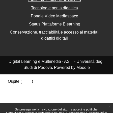
Tecnologie per la didattica
Portale Video Mediaspace
Status Piattaforme Elearning
Conservazione, tracciabilità e accesso ai materiali
didattici digitali
Digital Learning e Multimedia - ASIT - Università degli
Studi di Padova. Powered by
Moodle
Ospite (
Login
)
Riepilogo della conservazione dei dati
Politiche
Ottieni l'app mobile
Passa al tema standard
x
Se prosegui nella navigazione del sito, ne accetti le politiche: