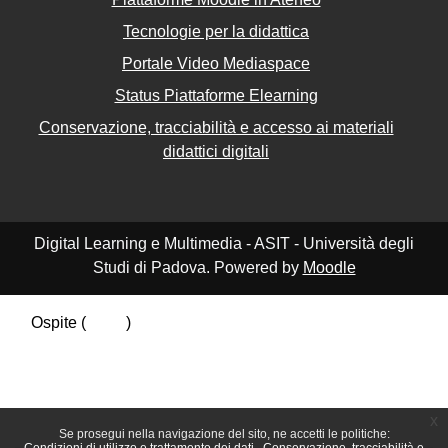
Tecnologie per la didattica
Portale Video Mediaspace
Status Piattaforme Elearning
Conservazione, tracciabilità e accesso ai materiali
didattici digitali
Digital Learning e Multimedia - ASIT - Università degli
Studi di Padova. Powered by
Moodle
Ospite (
Login
)
Riepilogo della conservazione dei dati
Politiche
Ottieni l'app mobile
Passa al tema standard
x
Se prosegui nella navigazione del sito, ne accetti le politiche: