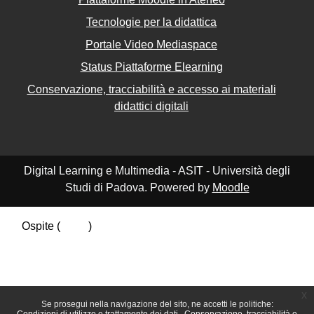
Tecnologie per la didattica
Portale Video Mediaspace
Status Piattaforme Elearning
Conservazione, tracciabilità e accesso ai materiali
didattici digitali
Digital Learning e Multimedia - ASIT - Università degli
Studi di Padova. Powered by
Moodle
Ospite (
Login
)
Riepilogo della conservazione dei dati
Politiche
Ottieni l'app mobile
Passa al tema standard
x
Se prosegui nella navigazione del sito, ne accetti le politiche: