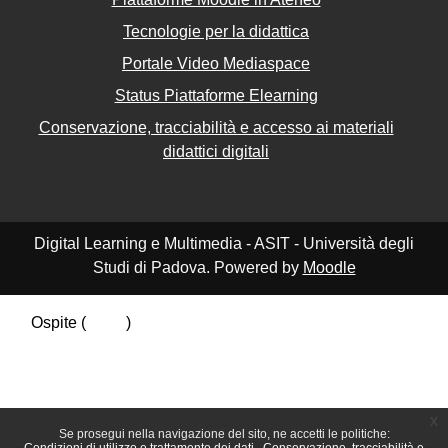
Tecnologie per la didattica
Portale Video Mediaspace
Status Piattaforme Elearning
Conservazione, tracciabilità e accesso ai materiali
didattici digitali
Digital Learning e Multimedia - ASIT - Università degli
Studi di Padova. Powered by
Moodle
Ospite (
Login
)
Riepilogo della conservazione dei dati
Politiche
Ottieni l'app mobile
Passa al tema standard
x
Se prosegui nella navigazione del sito, ne accetti le politiche: