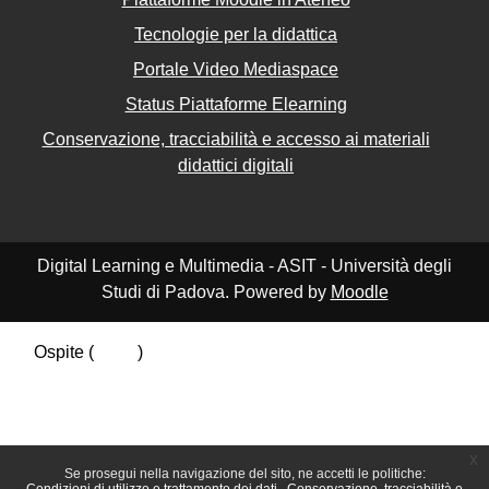
Tecnologie per la didattica
Portale Video Mediaspace
Status Piattaforme Elearning
Conservazione, tracciabilità e accesso ai materiali
didattici digitali
Digital Learning e Multimedia - ASIT - Università degli
Studi di Padova. Powered by
Moodle
Ospite (
Login
)
Riepilogo della conservazione dei dati
Politiche
Ottieni l'app mobile
Passa al tema standard
x
Se prosegui nella navigazione del sito, ne accetti le politiche: