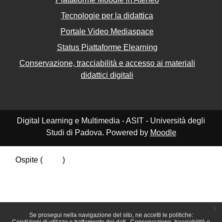
Tecnologie per la didattica
Portale Video Mediaspace
Status Piattaforme Elearning
Conservazione, tracciabilità e accesso ai materiali
didattici digitali
Digital Learning e Multimedia - ASIT - Università degli
Studi di Padova. Powered by
Moodle
Ospite (
Login
)
Riepilogo della conservazione dei dati
Politiche
Ottieni l'app mobile
Passa al tema standard
x
Se prosegui nella navigazione del sito, ne accetti le politiche: