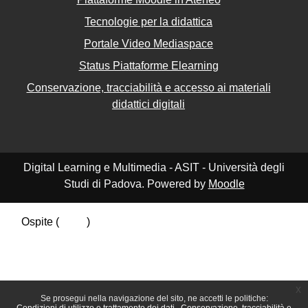
Tecnologie per la didattica
Portale Video Mediaspace
Status Piattaforme Elearning
Conservazione, tracciabilità e accesso ai materiali
didattici digitali
Digital Learning e Multimedia - ASIT - Università degli
Studi di Padova. Powered by
Moodle
Ospite (
Login
)
Riepilogo della conservazione dei dati
Politiche
Ottieni l'app mobile
Passa al tema standard
x
Se prosegui nella navigazione del sito, ne accetti le politiche: