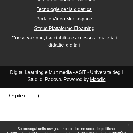
Tecnologie per la didattica
Portale Video Mediaspace
Status Piattaforme Elearning
Conservazione, tracciabilità e accesso ai materiali
didattici digitali
Digital Learning e Multimedia - ASIT - Università degli
Studi di Padova. Powered by
Moodle
Ospite (
Login
)
Riepilogo della conservazione dei dati
Politiche
Ottieni l'app mobile
Passa al tema standard
x
Se prosegui nella navigazione del sito, ne accetti le politiche: