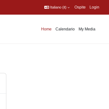
Italiano ‎(it)‎
Ospite
Login
Home
Calendario
My Media