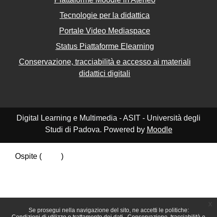
Tecnologie per la didattica
Portale Video Mediaspace
Status Piattaforme Elearning
Conservazione, tracciabilità e accesso ai materiali
didattici digitali
Digital Learning e Multimedia - ASIT - Università degli
Studi di Padova. Powered by
Moodle
Ospite (
Login
)
Riepilogo della conservazione dei dati
Politiche
Ottieni l'app mobile
Passa al tema standard
x
Se prosegui nella navigazione del sito, ne accetti le politiche: