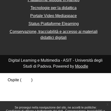
Tecnologie per la didattica
Portale Video Mediaspace
Status Piattaforme Elearning
Conservazione, tracciabilità e accesso ai materiali
didattici digitali
Digital Learning e Multimedia - ASIT - Università degli
Studi di Padova. Powered by
Moodle
Ospite (
Login
)
Riepilogo della conservazione dei dati
Politiche
Ottieni l'app mobile
Passa al tema standard
x
Se prosegui nella navigazione del sito, ne accetti le politiche: