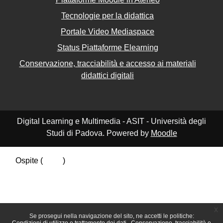
Tecnologie per la didattica
Portale Video Mediaspace
Status Piattaforme Elearning
Conservazione, tracciabilità e accesso ai materiali
didattici digitali
Digital Learning e Multimedia - ASIT - Università degli
Studi di Padova. Powered by
Moodle
Ospite (
Login
)
Riepilogo della conservazione dei dati
Politiche
Ottieni l'app mobile
Passa al tema standard
x
Se prosegui nella navigazione del sito, ne accetti le politiche: