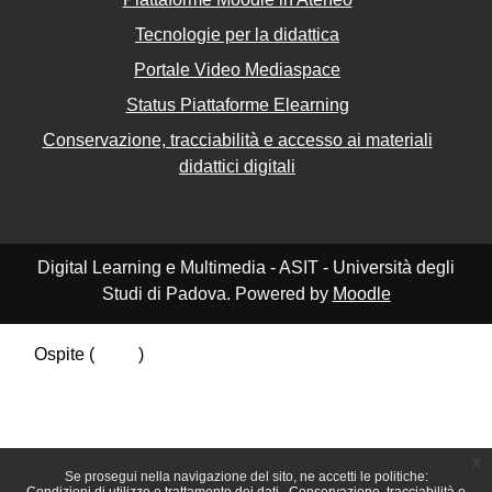
Tecnologie per la didattica
Portale Video Mediaspace
Status Piattaforme Elearning
Conservazione, tracciabilità e accesso ai materiali
didattici digitali
Digital Learning e Multimedia - ASIT - Università degli
Studi di Padova. Powered by
Moodle
Ospite (
Login
)
Riepilogo della conservazione dei dati
Politiche
Ottieni l'app mobile
Passa al tema standard
x
Se prosegui nella navigazione del sito, ne accetti le politiche: