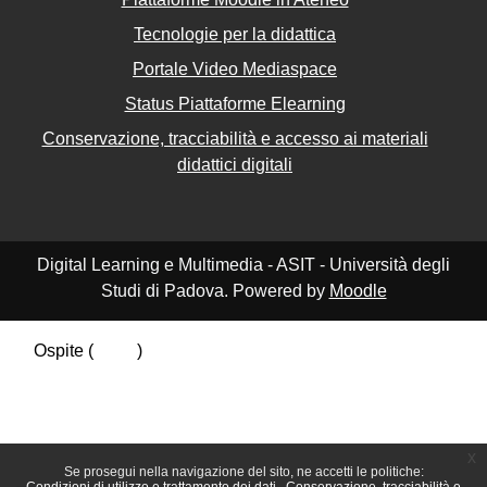
Tecnologie per la didattica
Portale Video Mediaspace
Status Piattaforme Elearning
Conservazione, tracciabilità e accesso ai materiali
didattici digitali
Digital Learning e Multimedia - ASIT - Università degli
Studi di Padova. Powered by
Moodle
Ospite (
Login
)
Riepilogo della conservazione dei dati
Politiche
Ottieni l'app mobile
Passa al tema standard
x
Se prosegui nella navigazione del sito, ne accetti le politiche: