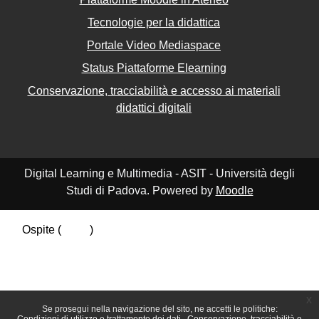
Tecnologie per la didattica
Portale Video Mediaspace
Status Piattaforme Elearning
Conservazione, tracciabilità e accesso ai materiali
didattici digitali
Digital Learning e Multimedia - ASIT - Università degli
Studi di Padova. Powered by
Moodle
Ospite (
Login
)
Riepilogo della conservazione dei dati
Politiche
Ottieni l'app mobile
Passa al tema standard
x
Se prosegui nella navigazione del sito, ne accetti le politiche: