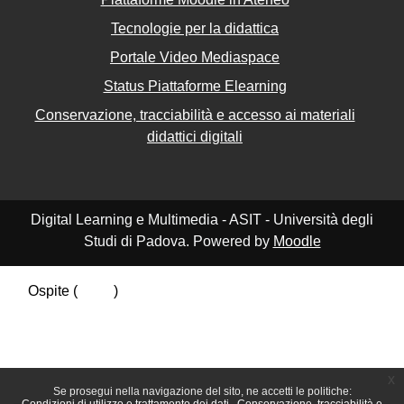
Tecnologie per la didattica
Portale Video Mediaspace
Status Piattaforme Elearning
Conservazione, tracciabilità e accesso ai materiali
didattici digitali
Digital Learning e Multimedia - ASIT - Università degli
Studi di Padova. Powered by
Moodle
Ospite (
Login
)
Riepilogo della conservazione dei dati
Politiche
Ottieni l'app mobile
Passa al tema standard
x
Se prosegui nella navigazione del sito, ne accetti le politiche: