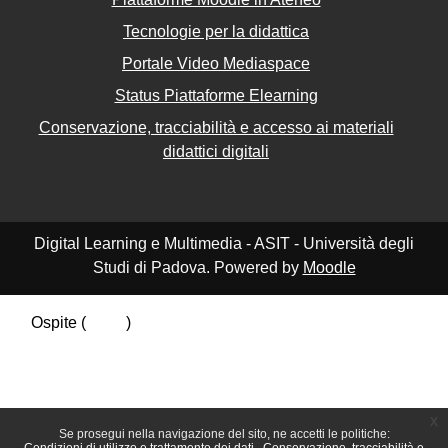
Tecnologie per la didattica
Portale Video Mediaspace
Status Piattaforme Elearning
Conservazione, tracciabilità e accesso ai materiali
didattici digitali
Digital Learning e Multimedia - ASIT - Università degli
Studi di Padova. Powered by
Moodle
Ospite (
Login
)
Riepilogo della conservazione dei dati
Politiche
Ottieni l'app mobile
Passa al tema standard
x
Se prosegui nella navigazione del sito, ne accetti le politiche: