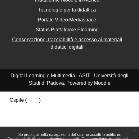
Tecnologie per la didattica
Portale Video Mediaspace
Status Piattaforme Elearning
Conservazione, tracciabilità e accesso ai materiali
didattici digitali
Digital Learning e Multimedia - ASIT - Università degli
Studi di Padova. Powered by
Moodle
Ospite (
Login
)
Riepilogo della conservazione dei dati
Politiche
Ottieni l'app mobile
Passa al tema standard
x
Se prosegui nella navigazione del sito, ne accetti le politiche: