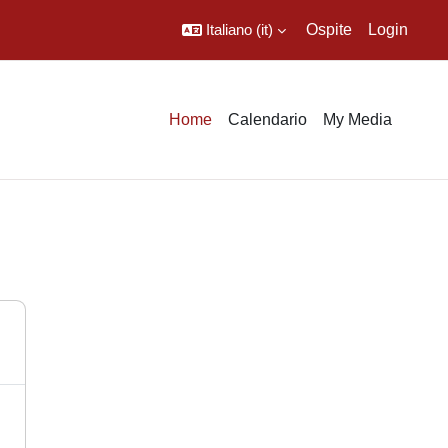
Italiano ‎(it)‎
Ospite
Login
Home
Calendario
My Media