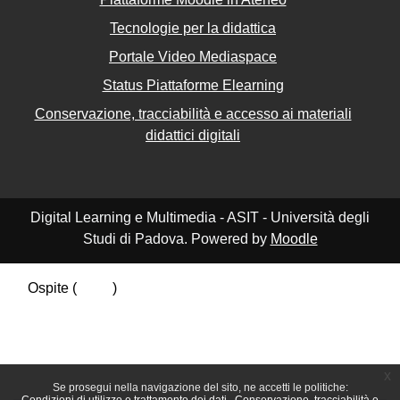
Tecnologie per la didattica
Portale Video Mediaspace
Status Piattaforme Elearning
Conservazione, tracciabilità e accesso ai materiali
didattici digitali
Digital Learning e Multimedia - ASIT - Università degli
Studi di Padova. Powered by
Moodle
Ospite (
Login
)
Riepilogo della conservazione dei dati
Politiche
Ottieni l'app mobile
Passa al tema standard
x
Se prosegui nella navigazione del sito, ne accetti le politiche: