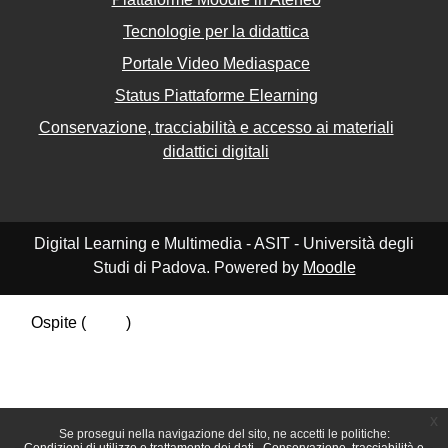
Tecnologie per la didattica
Portale Video Mediaspace
Status Piattaforme Elearning
Conservazione, tracciabilità e accesso ai materiali
didattici digitali
Digital Learning e Multimedia - ASIT - Università degli
Studi di Padova. Powered by
Moodle
Ospite (
Login
)
Riepilogo della conservazione dei dati
Politiche
Ottieni l'app mobile
Passa al tema standard
x
Se prosegui nella navigazione del sito, ne accetti le politiche: