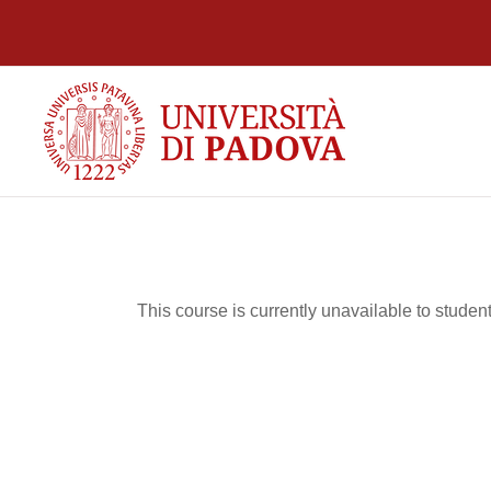
Skip to main content
This course is currently unavailable to studen