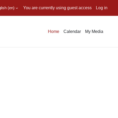
ish ‎(en)‎
You are currently using guest access
Log in
Home
Calendar
My Media