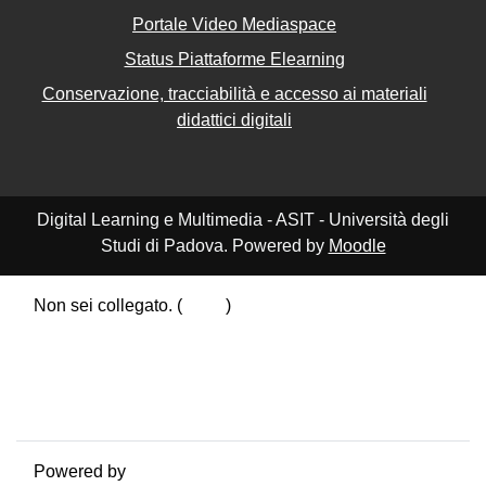
Portale Video Mediaspace
Status Piattaforme Elearning
Conservazione, tracciabilità e accesso ai materiali
didattici digitali
Digital Learning e Multimedia - ASIT - Università degli
Studi di Padova. Powered by
Moodle
Non sei collegato. (
Login
)
Riepilogo della conservazione dei dati
Politiche
Ottieni l'app mobile
Passa al tema standard
Powered by
Moodle