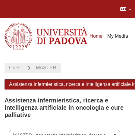
Vai al contenuto principale
Home
My Media
Corsi
MASTER
Assistenza infermieristica, ricerca e intelligenza artificiale 
Assistenza infermieristica, ricerca e
intelligenza artificiale in oncologia e cure
palliative