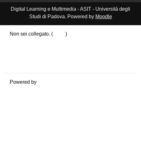
Digital Learning e Multimedia - ASIT - Università degli
Studi di Padova. Powered by
Moodle
Non sei collegato. (
Login
)
Riepilogo della conservazione dei dati
Politiche
Ottieni l'app mobile
Passa al tema standard
Powered by
Moodle