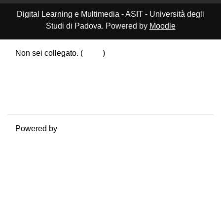
Digital Learning e Multimedia - ASIT - Università degli
Studi di Padova. Powered by
Moodle
Non sei collegato. (
Login
)
Riepilogo della conservazione dei dati
Politiche
Ottieni l'app mobile
Passa al tema standard
Powered by
Moodle