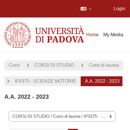
Login
Vai al contenuto principale
Home
My Media
Corsi
CORSI DI STUDIO
Corsi di laurea
IF0375 - SCIENZE MOTORIE
A.A. 2022 - 2023
A.A. 2022 - 2023
Categorie di corso