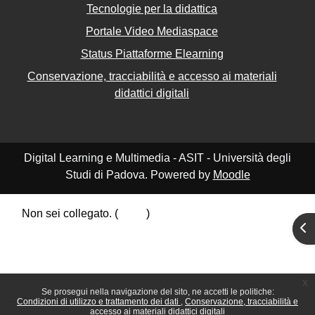
Tecnologie per la didattica
Portale Video Mediaspace
Status Piattaforme Elearning
Conservazione, tracciabilità e accesso ai materiali
didattici digitali
Digital Learning e Multimedia - ASIT - Università degli
Studi di Padova. Powered by
Moodle
Non sei collegato. (
Login
)
Apr
Riepilogo della conservazione dei dati
Politiche
Ottieni l'app mobile
Passa al tema standard
x
Se prosegui nella navigazione del sito, ne accetti le politiche:
Condizioni di utilizzo e trattamento dei dati
Conservazione, tracciabilità e
accesso ai materiali didattici digitali