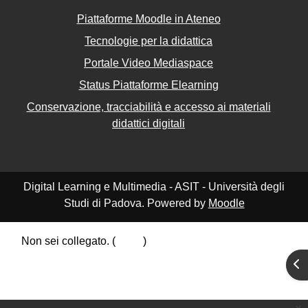
Piattaforme Moodle in Ateneo
Tecnologie per la didattica
Portale Video Mediaspace
Status Piattaforme Elearning
Conservazione, tracciabilità e accesso ai materiali
didattici digitali
Digital Learning e Multimedia - ASIT - Università degli
Studi di Padova. Powered by
Moodle
Non sei collegato. (
Login
)
Riepilogo della conservazione dei dati
Apr
Politiche
Ottieni l'app mobile
Passa al tema standard