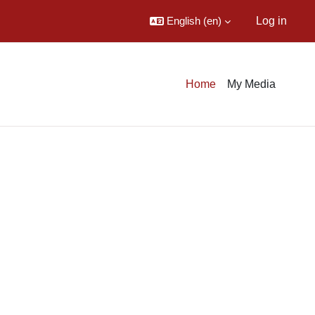
English ‎(en)‎
Log in
Home
My Media