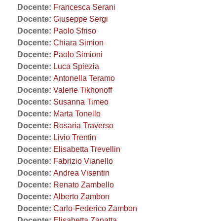
Docente:
Francesca Serani
Docente:
Giuseppe Sergi
Docente:
Paolo Sfriso
Docente:
Chiara Simion
Docente:
Paolo Simioni
Docente:
Luca Spiezia
Docente:
Antonella Teramo
Docente:
Valerie Tikhonoff
Docente:
Susanna Timeo
Docente:
Marta Tonello
Docente:
Rosaria Traverso
Docente:
Livio Trentin
Docente:
Elisabetta Trevellin
Docente:
Fabrizio Vianello
Docente:
Andrea Visentin
Docente:
Renato Zambello
Docente:
Alberto Zambon
Docente:
Carlo-Federico Zambon
Docente:
Elisabetta Zanatta