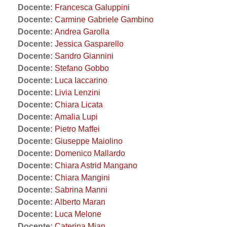
Docente:
Francesca Galuppini
Docente:
Carmine Gabriele Gambino
Docente:
Andrea Garolla
Docente:
Jessica Gasparello
Docente:
Sandro Giannini
Docente:
Stefano Gobbo
Docente:
Luca Iaccarino
Docente:
Livia Lenzini
Docente:
Chiara Licata
Docente:
Amalia Lupi
Docente:
Pietro Maffei
Docente:
Giuseppe Maiolino
Docente:
Domenico Mallardo
Docente:
Chiara Astrid Mangano
Docente:
Chiara Mangini
Docente:
Sabrina Manni
Docente:
Alberto Maran
Docente:
Luca Melone
Docente:
Caterina Mian