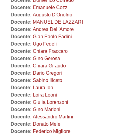
Docente:
Domenico Corrado
Docente:
Emanuele Cozzi
Docente:
Augusto D'Onofrio
Docente:
MANUEL DE LAZZARI
Docente:
Andrea Dell'Amore
Docente:
Gian Paolo Fadini
Docente:
Ugo Fedeli
Docente:
Chiara Fraccaro
Docente:
Gino Gerosa
Docente:
Chiara Giraudo
Docente:
Dario Gregori
Docente:
Sabino Iliceto
Docente:
Laura Iop
Docente:
Loira Leoni
Docente:
Giulia Lorenzoni
Docente:
Gino Marioni
Docente:
Alessandro Martini
Docente:
Donato Mele
Docente:
Federico Migliore