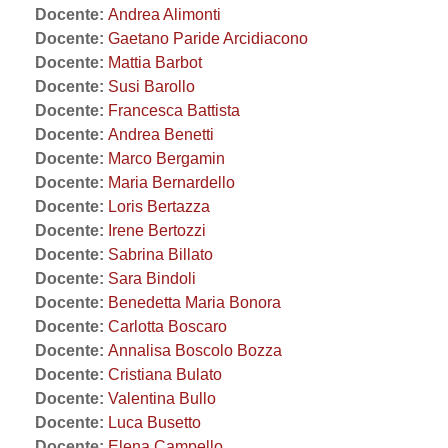
Docente:
Andrea Alimonti
Docente:
Gaetano Paride Arcidiacono
Docente:
Mattia Barbot
Docente:
Susi Barollo
Docente:
Francesca Battista
Docente:
Andrea Benetti
Docente:
Marco Bergamin
Docente:
Maria Bernardello
Docente:
Loris Bertazza
Docente:
Irene Bertozzi
Docente:
Sabrina Billato
Docente:
Sara Bindoli
Docente:
Benedetta Maria Bonora
Docente:
Carlotta Boscaro
Docente:
Annalisa Boscolo Bozza
Docente:
Cristiana Bulato
Docente:
Valentina Bullo
Docente:
Luca Busetto
Docente:
Elena Campello