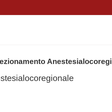
rfezionamento Anestesialocoreg
stesialocoregionale