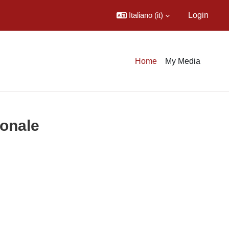
Italiano ‎(it)‎
Login
Home
My Media
ionale