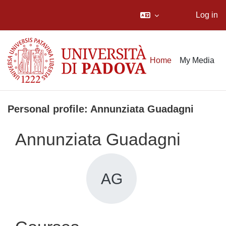
Log in
Skip to main content
Home
My Media
Personal profile: Annunziata Guadagni
Annunziata Guadagni
AG