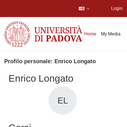
Login
Vai al contenuto principale
Home
My Media
Profilo personale: Enrico Longato
Enrico Longato
EL