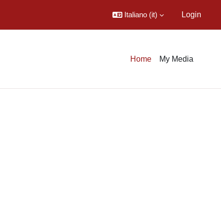
Italiano ‎(it)‎
Login
Home
My Media