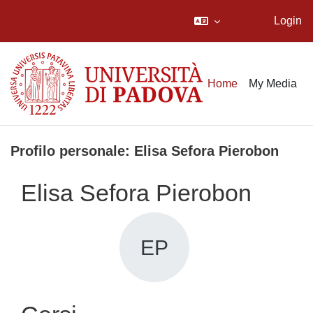
Login
Vai al contenuto principale
Home
My Media
Profilo personale: Elisa Sefora Pierobon
Elisa Sefora Pierobon
EP