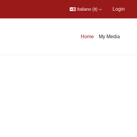
Italiano ‎(it)‎
Login
Home
My Media