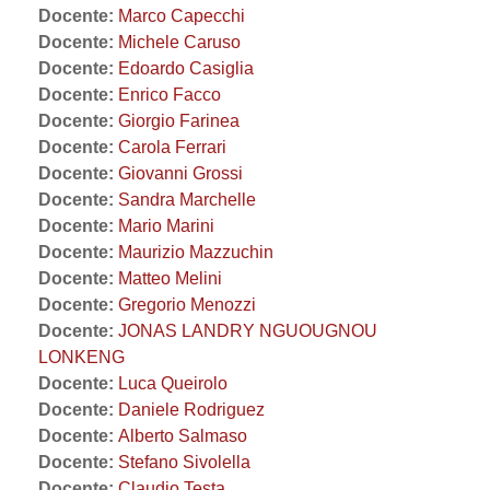
Docente:
Marco Capecchi
Docente:
Michele Caruso
Docente:
Edoardo Casiglia
Docente:
Enrico Facco
Docente:
Giorgio Farinea
Docente:
Carola Ferrari
Docente:
Giovanni Grossi
Docente:
Sandra Marchelle
Docente:
Mario Marini
Docente:
Maurizio Mazzuchin
Docente:
Matteo Melini
Docente:
Gregorio Menozzi
Docente:
JONAS LANDRY NGUOUGNOU
LONKENG
Docente:
Luca Queirolo
Docente:
Daniele Rodriguez
Docente:
Alberto Salmaso
Docente:
Stefano Sivolella
Docente:
Claudio Testa