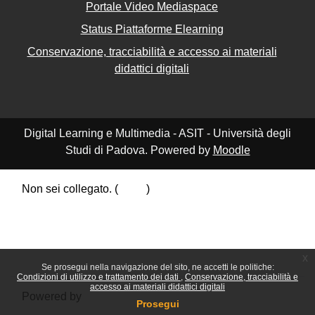
Portale Video Mediaspace
Status Piattaforme Elearning
Conservazione, tracciabilità e accesso ai materiali
didattici digitali
Digital Learning e Multimedia - ASIT - Università degli
Studi di Padova. Powered by
Moodle
Non sei collegato. (
Login
)
Riepilogo della conservazione dei dati
Politiche
Ottieni l'app mobile
Passa al tema standard
x
Se prosegui nella navigazione del sito, ne accetti le politiche:
Condizioni di utilizzo e trattamento dei dati
Conservazione, tracciabilità e
accesso ai materiali didattici digitali
Powered by
Moodle
Prosegui