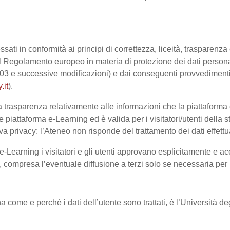
ssati in conformità ai principi di correttezza, liceità, trasparenz
sto dal Regolamento europeo in materia di protezione dei dati pe
2003 e successive modificazioni) e dai conseguenti provvedimenti 
.it
).
trasparenza relativamente alle informazioni che la piattaforma e-
e piattaforma e-Learning ed è valida per i visitatori/utenti dell
a privacy: l’Ateneo non risponde del trattamento dei dati effettuat
-Learning i visitatori e gli utenti approvano esplicitamente e ac
te, compresa l’eventuale diffusione a terzi solo se necessaria per
na come e perché i dati dell’utente sono trattati, è l’Università 