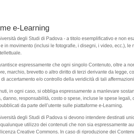
forme e-Learning
ersità degli Studi di Padova - a titolo esemplificativo e non esaus
in movimento (inclusi le fotografie, i disegni, i video, ecc.), le m
ellettuale.
arantisce espressamente che ogni singolo Contenuto, oltre a non
ore, marchio, brevetto o altro diritto di terzi derivante da legge,
i accertamento e/o controllo della veridicità di tali affermazioni
enuti, in ogni caso, si obbliga espressamente a manlevare sosta
danno, responsabilità, costo o spese, incluse le spese legali, 
pubblicati da parte dell’utente sulle piattaforme e-Learning.
niversità degli Studi di Padova si devono intendere destinati un
qualunque utilizzo dei contenuti che non sia espressamente autoriz
to licenza Creative Commons. In caso di riproduzione dei Contenu