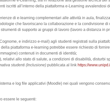
ttaforme e-Learning, sia in relazione alla gestione tecnica del se
nti iscritti all’interno della piattaforma e-Learning avvalendosi de
perienze di e-learning complementari alle attività in aula, finalizz
logie che favoriscano la collaborazione e la condivisione di ma
trumenti di supporto ai gruppi di lavoro (lavoro a distanza in p
Cognome, e indirizzo e-mail) agli studenti registrati sulla piattaf
zo della piattaforma e-learning potrebbe essere richiesto di fornir
all’immagine) contenuti in documenti di identità;
, relativi allo stato di salute, a condizioni di disabilità, disturbi
mativa studenti (Inclusione)
pubblicata al link
https://www.unipd.i
 sistema e log file applicativi (Moodle) nei quali vengono conser
ro essere le seguenti: