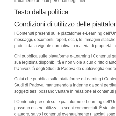
trattamento dei dati personali degli utenti.
Testo della politica
Condizioni di utilizzo delle piatta
I Contenuti presenti sulle piattaforme e-Learning dell’Univ
messaggi, documenti, report, ecc.), le immagini statiche e 
protetti dalla vigente normativa in materia di proprietà int
Chi pubblica sulle piattaforme e-Learning i Contenuti g
sua legittima disponibilità e non viola alcun diritto d'aut
l’Università degli Studi di Padova da qualsivoglia onere d
Colui che pubblica sulle piattaforme e-Learning i Cont
Studi di Padova, mantenendola indenne da ogni perdita, 
soggetti terzi possano vantare in relazione ai contenuti 
I Contenuti presenti sulle piattaforme e-Learning dell’U
possono essere utilizzati a scopi commerciali. È vietato 
d'autore, salvo i contenuti eventualmente rilasciati sot