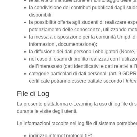
le attività di manutenzione e monitoraggio delle pia
la condivisione dei contributi pubblicati dagli stude
disponibili;
la possibilità offerta agli studenti di realizzare es
potenziamento delle conoscenze, utilizzando metodo
la messa a disposizione per la comunità Unipd di s
informazioni, documentazione);
la diffusione dei dati personali obbligatori (Nome, 
nel caso di esami di profitto realizzati con l’utiliz
dell’interessato (dati identificativi e dati relativi 
categorie particolari di dati personali (art. 9 GDPR)
certificate potranno essere trattate secondo l’
Infor
File di Log
La presente piattaforma e-Learning fa uso di log file di
durante le visite degli utenti.
Le informazioni raccolte nei log file di sistema potrebbe
indirizzo internet protocol (IP);