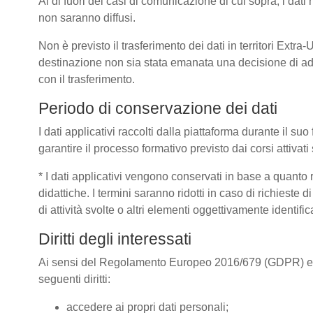
Al di fuori dei casi di comunicazione di cui sopra, i dat
non saranno diffusi.
Non è previsto il trasferimento dei dati in territori Extra
destinazione non sia stata emanata una decisione di ad
con il trasferimento.
Periodo di conservazione dei dati
I dati applicativi raccolti dalla piattaforma durante il s
garantire il processo formativo previsto dai corsi attivat
* I dati applicativi vengono conservati in base a quanto ric
didattiche. I termini saranno ridotti in caso di richieste
di attività svolte o altri elementi oggettivamente identific
Diritti degli interessati
Ai sensi del Regolamento Europeo 2016/679 (GDPR) e dell
seguenti diritti:
accedere ai propri dati personali;