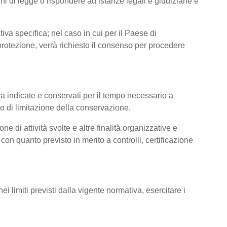
hi di legge o rispondere ad istanze legali e giudiziarie e
tiva specifica; nel caso in cui per il Paese di
otezione, verrà richiesto il consenso per procedere
pra indicate e conservati per il tempo necessario a
pio di limitazione della conservazione.
ne di attività svolte e altre finalità organizzative e
con quanto previsto in merito a controlli, certificazione
imiti previsti dalla vigente normativa, esercitare i