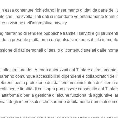
 in essa contenute richiedano l'inserimento di dati da parte dell’u
'utente che l’ha svolta. Tali dati si intendono volontariamente fornit
reso visione dell'informativa privacy.
ng riterranno di rendere pubbliche tramite i servizi e gli strumen
 la presente piattaforma da qualsiasi responsabilità in merito 
ssione di dati personali di terzi o di contenuti tutelati dalle nor
enti alle strutture dell’Ateneo autorizzati dal Titolare al trattament
 o saranno comunque accessibili ai dipendenti e collaboratori dell
referenti per la protezione dei dati e/o amministratori di sistema e
colti per le finalità di cui sopra può essere consentito dal Titol
ttaforma o per la gestione di alcune funzionalità aggiuntive, anc
onali degli interessati e che saranno debitamente nominati come