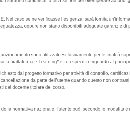
i non saranno comunicati a terzi se non per ottemperare ad obblig
-UE. Nel caso se ne verificasse l’esigenza, sarà fornita un'informa
eguatezza, oppure non siano disponibili adeguate garanzie di pr
uo funzionamento sono utilizzati esclusivamente per le finalità so
i sulla piattaforma e-Learning* e con specifico riguardo al princi
hiesto dal progetto formativo per attività di controllo, certificazio
 di cancellazione da parte dell’utente quando questo non contrasti 
ati dal docente titolare del corso.
a normativa nazionale, l'utente può, secondo le modalità e nei l