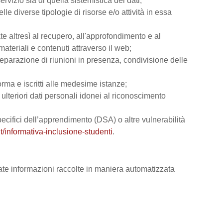
rvizio sia di quella sistemistica dei dati;
lle diverse tipologie di risorse e/o attività in essa
ate altresì al recupero, all'approfondimento e al
teriali e contenuti attraverso il web;
reparazione di riunioni in presenza, condivisione delle
orma e iscritti alle medesime istanze;
e ulteriori dati personali idonei al riconoscimento
 specifici dell’apprendimento (DSA) o altre vulnerabilità
t/informativa-inclusione-studenti
.
vate informazioni raccolte in maniera automatizzata