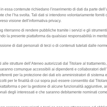
 in essa contenute richiedano l'inserimento di dati da parte dell’u
'utente che l’ha svolta. Tali dati si intendono volontariamente fornit
reso visione dell'informativa privacy.
ng riterranno di rendere pubbliche tramite i servizi e gli strumen
 la presente piattaforma da qualsiasi responsabilità in merito 
ssione di dati personali di terzi o di contenuti tutelati dalle nor
enti alle strutture dell’Ateneo autorizzati dal Titolare al trattament
 o saranno comunque accessibili ai dipendenti e collaboratori dell
referenti per la protezione dei dati e/o amministratori di sistema e
colti per le finalità di cui sopra può essere consentito dal Titol
ttaforma o per la gestione di alcune funzionalità aggiuntive, anc
onali degli interessati e che saranno debitamente nominati come