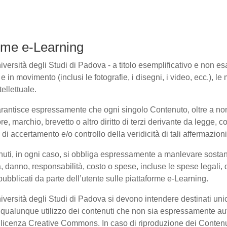
forme e-Learning
ersità degli Studi di Padova - a titolo esemplificativo e non esaus
in movimento (inclusi le fotografie, i disegni, i video, ecc.), le m
ellettuale.
arantisce espressamente che ogni singolo Contenuto, oltre a non
ore, marchio, brevetto o altro diritto di terzi derivante da legge,
i accertamento e/o controllo della veridicità di tali affermazioni
enuti, in ogni caso, si obbliga espressamente a manlevare sosta
danno, responsabilità, costo o spese, incluse le spese legali, 
pubblicati da parte dell’utente sulle piattaforme e-Learning.
niversità degli Studi di Padova si devono intendere destinati un
qualunque utilizzo dei contenuti che non sia espressamente autoriz
to licenza Creative Commons. In caso di riproduzione dei Contenu