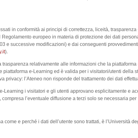
ssati in conformità ai principi di correttezza, liceità, trasparenz
sto dal Regolamento europeo in materia di protezione dei dati pe
2003 e successive modificazioni) e dai conseguenti provvedimenti 
.it
).
trasparenza relativamente alle informazioni che la piattaforma e-
e piattaforma e-Learning ed è valida per i visitatori/utenti dell
a privacy: l’Ateneo non risponde del trattamento dei dati effettuat
-Learning i visitatori e gli utenti approvano esplicitamente e ac
te, compresa l’eventuale diffusione a terzi solo se necessaria per
na come e perché i dati dell’utente sono trattati, è l’Università 