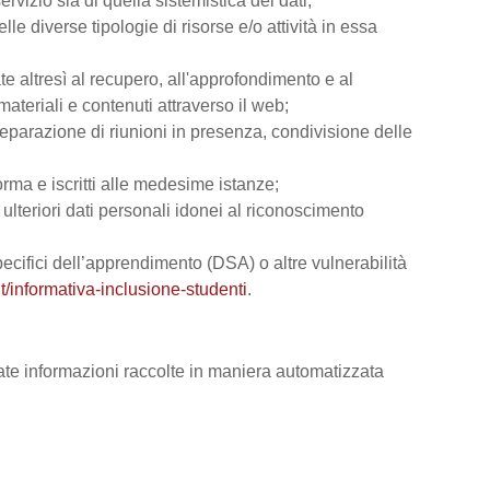
rvizio sia di quella sistemistica dei dati;
lle diverse tipologie di risorse e/o attività in essa
ate altresì al recupero, all'approfondimento e al
teriali e contenuti attraverso il web;
reparazione di riunioni in presenza, condivisione delle
orma e iscritti alle medesime istanze;
e ulteriori dati personali idonei al riconoscimento
 specifici dell’apprendimento (DSA) o altre vulnerabilità
t/informativa-inclusione-studenti
.
vate informazioni raccolte in maniera automatizzata