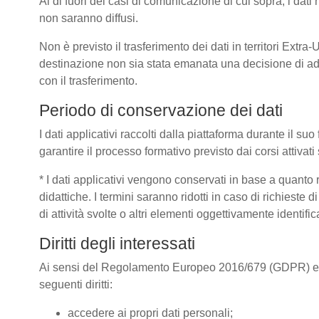
Al di fuori dei casi di comunicazione di cui sopra, i dat
non saranno diffusi.
Non è previsto il trasferimento dei dati in territori Extra
destinazione non sia stata emanata una decisione di ad
con il trasferimento.
Periodo di conservazione dei dati
I dati applicativi raccolti dalla piattaforma durante il s
garantire il processo formativo previsto dai corsi attivat
* I dati applicativi vengono conservati in base a quanto ric
didattiche. I termini saranno ridotti in caso di richieste
di attività svolte o altri elementi oggettivamente identific
Diritti degli interessati
Ai sensi del Regolamento Europeo 2016/679 (GDPR) e dell
seguenti diritti:
accedere ai propri dati personali;