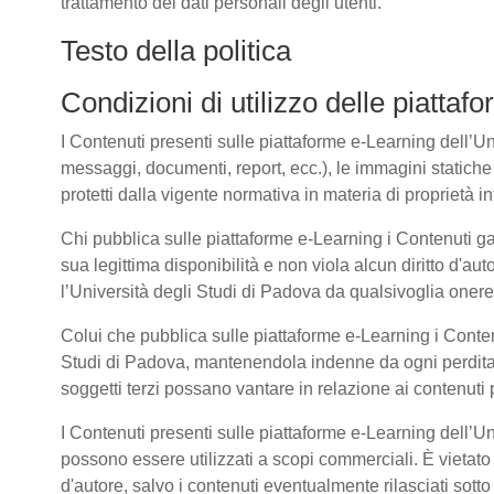
trattamento dei dati personali degli utenti.
Testo della politica
Condizioni di utilizzo delle piatta
I Contenuti presenti sulle piattaforme e-Learning dell’Univ
messaggi, documenti, report, ecc.), le immagini statiche e 
protetti dalla vigente normativa in materia di proprietà int
Chi pubblica sulle piattaforme e-Learning i Contenuti g
sua legittima disponibilità e non viola alcun diritto d'aut
l’Università degli Studi di Padova da qualsivoglia onere d
Colui che pubblica sulle piattaforme e-Learning i Cont
Studi di Padova, mantenendola indenne da ogni perdita, 
soggetti terzi possano vantare in relazione ai contenuti 
I Contenuti presenti sulle piattaforme e-Learning dell’U
possono essere utilizzati a scopi commerciali. È vietato 
d'autore, salvo i contenuti eventualmente rilasciati sot