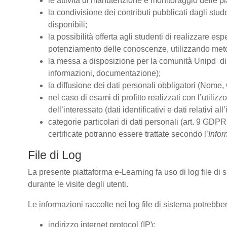
le attività di manutenzione e monitoraggio delle pia
la condivisione dei contributi pubblicati dagli stude
disponibili;
la possibilità offerta agli studenti di realizzare es
potenziamento delle conoscenze, utilizzando metodo
la messa a disposizione per la comunità Unipd di s
informazioni, documentazione);
la diffusione dei dati personali obbligatori (Nome, 
nel caso di esami di profitto realizzati con l’utiliz
dell’interessato (dati identificativi e dati relativi 
categorie particolari di dati personali (art. 9 GDPR)
certificate potranno essere trattate secondo l’
Infor
File di Log
La presente piattaforma e-Learning fa uso di log file di
durante le visite degli utenti.
Le informazioni raccolte nei log file di sistema potrebbe
indirizzo internet protocol (IP);