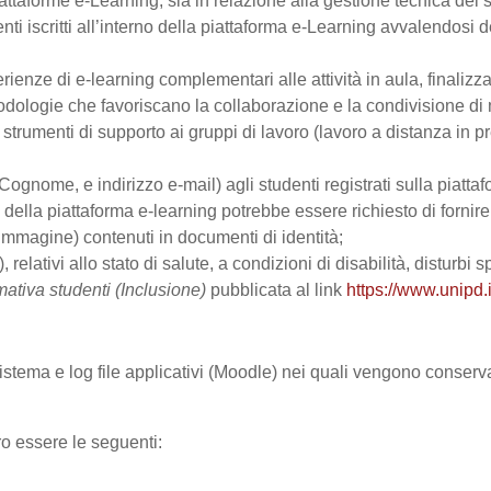
ttaforme e-Learning, sia in relazione alla gestione tecnica del se
nti iscritti all’interno della piattaforma e-Learning avvalendosi de
perienze di e-learning complementari alle attività in aula, finalizz
logie che favoriscano la collaborazione e la condivisione di ma
trumenti di supporto ai gruppi di lavoro (lavoro a distanza in p
Cognome, e indirizzo e-mail) agli studenti registrati sulla piattaf
zo della piattaforma e-learning potrebbe essere richiesto di fornir
all’immagine) contenuti in documenti di identità;
, relativi allo stato di salute, a condizioni di disabilità, disturbi
mativa studenti (Inclusione)
pubblicata al link
https://www.unipd.i
 sistema e log file applicativi (Moodle) nei quali vengono conser
ro essere le seguenti: