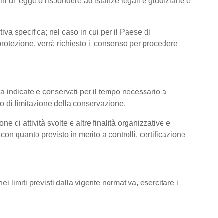
hi di legge o rispondere ad istanze legali e giudiziarie e
tiva specifica; nel caso in cui per il Paese di
otezione, verrà richiesto il consenso per procedere
pra indicate e conservati per il tempo necessario a
pio di limitazione della conservazione.
ne di attività svolte e altre finalità organizzative e
con quanto previsto in merito a controlli, certificazione
imiti previsti dalla vigente normativa, esercitare i