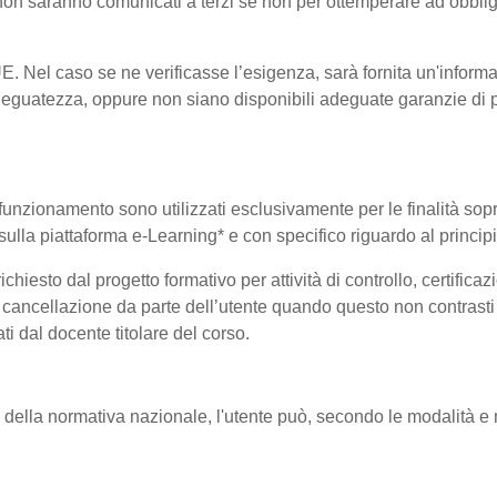
i non saranno comunicati a terzi se non per ottemperare ad obblig
-UE. Nel caso se ne verificasse l’esigenza, sarà fornita un'informa
eguatezza, oppure non siano disponibili adeguate garanzie di pr
uo funzionamento sono utilizzati esclusivamente per le finalità so
i sulla piattaforma e-Learning* e con specifico riguardo al princi
hiesto dal progetto formativo per attività di controllo, certificazio
 di cancellazione da parte dell’utente quando questo non contrasti 
ati dal docente titolare del corso.
a normativa nazionale, l'utente può, secondo le modalità e nei l