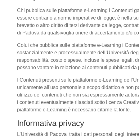
Chi pubblica sulle piattaforme e-Learning i Contenuti 
essere contrario a norme imperative di legge, è nella sua 
brevetto o altro diritto di terzi derivante da legge, cont
di Padova da qualsivoglia onere di accertamento e/o contr
Colui che pubblica sulle piattaforme e-Learning i Conte
sostanzialmente e processualmente dell’Università deg
responsabilità, costo o spese, incluse le spese legali, d
possano vantare in relazione ai contenuti pubblicati da p
I Contenuti presenti sulle piattaforme e-Learning dell’U
unicamente all'uso personale a scopo didattico e non po
utilizzo dei contenuti che non sia espressamente autorizzat
i contenuti eventualmente rilasciati sotto licenza Creat
piattaforme e-Learning è necessario citarne la fonte.
Informativa privacy
L’Università di Padova tratta i dati personali degli intere