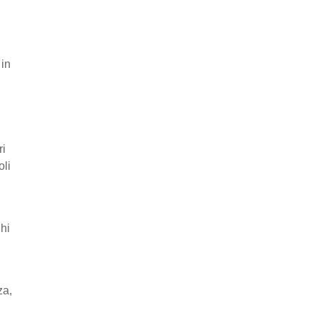
 in
ri
oli
ghi
za,