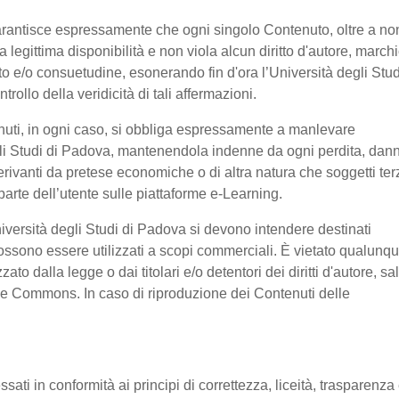
garantisce espressamente che ogni singolo Contenuto, oltre a no
legittima disponibilità e non viola alcun diritto d'autore, marchi
ratto e/o consuetudine, esonerando fin d'ora l’Università degli Stud
ollo della veridicità di tali affermazioni.
nuti, in ogni caso, si obbliga espressamente a manlevare
li Studi di Padova, mantenendola indenne da ogni perdita, dan
erivanti da pretese economiche o di altra natura che soggetti ter
arte dell’utente sulle piattaforme e-Learning.
niversità degli Studi di Padova si devono intendere destinati
ssono essere utilizzati a scopi commerciali. È vietato qualunq
o dalla legge o dai titolari e/o detentori dei diritti d'autore, sa
ive Commons. In caso di riproduzione dei Contenuti delle
ssati in conformità ai principi di correttezza, liceità, trasparenza