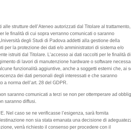
nti alle strutture dell’Ateneo autorizzati dal Titolare al trattamento,
 per le finalità di cui sopra verranno comunicati o saranno
Università degli Studi di Padova addetti alla gestione della
nti per la protezione dei dati e/o amministratori di sistema e/o
 istruiti dal Titolare. L’accesso ai dati raccolti per le finalità di
olgimento di lavori di manutenzione hardware o software necessa
lcune funzionalità aggiuntive, anche a soggetti esterni che, ai s
noscenza dei dati personali degli interessati e che saranno
o a norma dell’art. 28 del GDPR.
ti non saranno comunicati a terzi se non per ottemperare ad obbli
on saranno diffusi.
-UE. Nel caso se ne verificasse l’esigenza, sarà fornita
di destinazione non sia stata emanata una decisione di adeguatez
zione, verrà richiesto il consenso per procedere con il