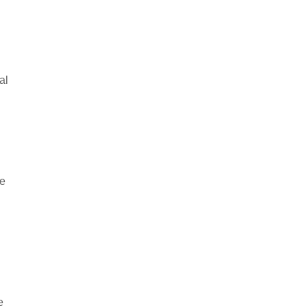
al
he
e