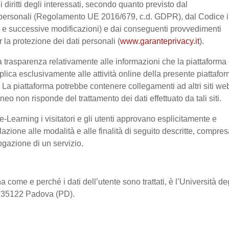
 i diritti degli interessati, secondo quanto previsto dal
 personali (Regolamento UE 2016/679, c.d. GDPR), dal Codice 
03 e successive modificazioni) e dai conseguenti provvedimenti
r la protezione dei dati personali (
www.garanteprivacy.it
).
 trasparenza relativamente alle informazioni che la piattaforma 
pplica esclusivamente alle attività online della presente piattafo
a. La piattaforma potrebbe contenere collegamenti ad altri siti we
o non risponde del trattamento dei dati effettuato da tali siti.
-Learning i visitatori e gli utenti approvano esplicitamente e
lazione alle modalità e alle finalità di seguito descritte, compre
rogazione di un servizio.
a come e perché i dati dell’utente sono trattati, è l’Università de
2, 35122 Padova (PD).